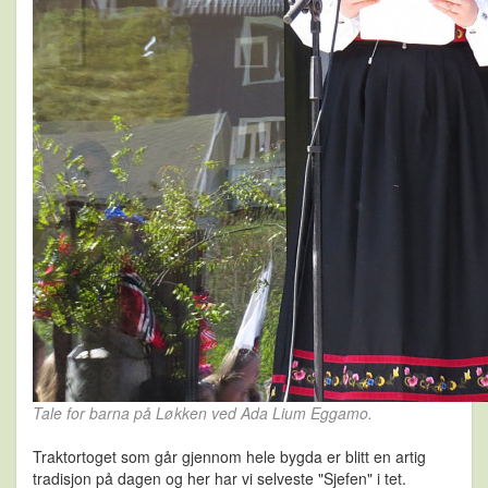
Tale for barna på Løkken ved Ada Lium Eggamo.
Traktortoget som går gjennom hele bygda er blitt en artig
tradisjon på dagen og her har vi selveste "Sjefen" i tet.