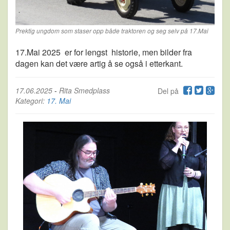
Prektig ungdom som staser opp både traktoren og seg selv på 17.Mai
17.Mai 2025 er for lengst historie, men bilder fra
dagen kan det være artig å se også i etterkant.
17.06.2025
-
Rita Smedplass
Del på
Kategori:
17. Mai