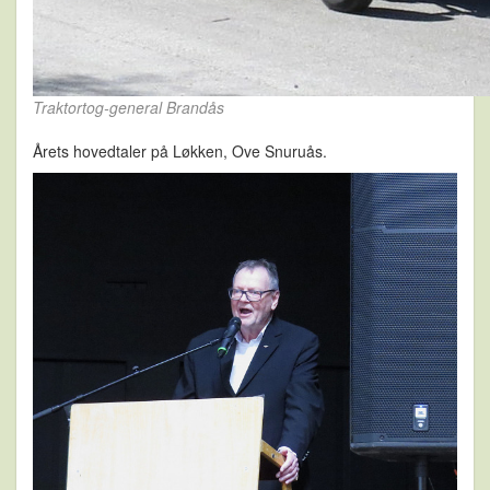
Traktortog-general Brandås
Årets hovedtaler på Løkken, Ove Snuruås.