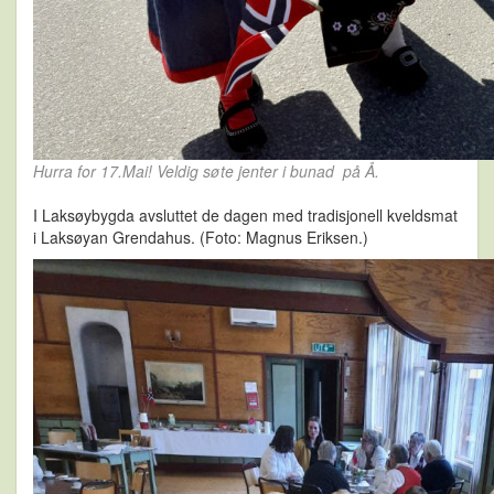
Hurra for 17.Mai! Veldig søte jenter i bunad på Å.
I Laksøybygda avsluttet de dagen med tradisjonell kveldsmat
i Laksøyan Grendahus. (Foto: Magnus Eriksen.)