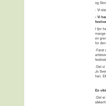
og Stor
- Vi st
- Vi h
festiv
I fjor 
mange 
en gren
for den
-Først 
artistv
festiva
-Det vi
Jo Sver
han. E
En vik
-Det er
sikkerh