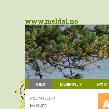
www.meldal.no
HJEM
NÆRINGSLIV
SPORT
STILLING LEDIG
HVA SKJER