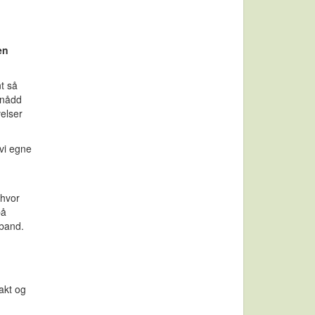
en
t så
 nådd
elser
 vi egne
 hvor
på
eband.
akt og