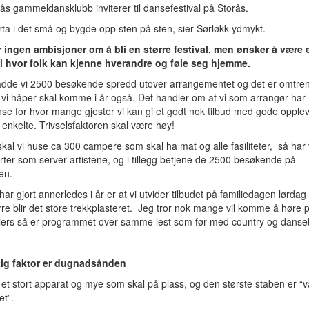
ås gammeldansklubb inviterer til dansefestival på Storås.
arta i det små og bygde opp sten på sten, sier Sørløkk ydmykt.
ar ingen ambisjoner om å bli en større festival, men ønsker å være 
al hvor folk kan kjenne hverandre og føle seg hjemme.
hadde vi 2500 besøkende spredd utover arrangementet og det er omtren
vi håper skal komme i år også. Det handler om at vi som arrangør har
se for hvor mange gjester vi kan gi et godt nok tilbud med gode opplev
 enkelte. Trivselsfaktoren skal være høy!
skal vi huse ca 300 campere som skal ha mat og alle fasiliteter, så har
erter som server artistene, og i tillegg betjene de 2500 besøkende på
len.
 har gjort annerledes i år er at vi utvider tilbudet på familiedagen lørdag
re blir det store trekkplasteret. Jeg tror nok mange vil komme å høre 
llers så er programmet over samme lest som før med country og dans
tig faktor er dugnadsånden
 et stort apparat og mye som skal på plass, og den største staben er “v
et”.