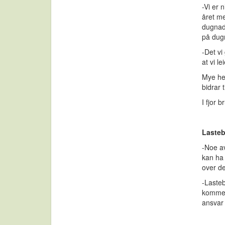
-Vi er 
året me
dugnad
på dug
-Det vi
at vi l
Mye her
bidrar 
I fjor 
Lastebi
-Noe av
kan ha 
over de
-Lasteb
komme i
ansvar 