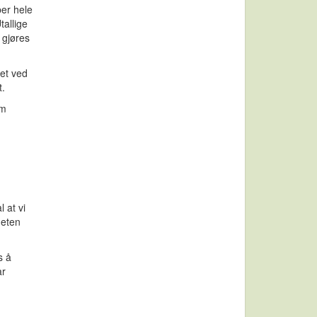
ber hele
tallige
 gjøres
het ved
t.
om
l at vi
heten
s å
ar