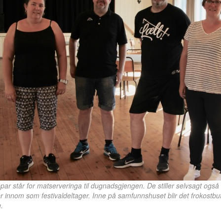
par står for matserveringa til dugnadsgjengen. De stiller selvsagt også 
innom som festivaldeltager. Inne på samfunnshuset blir det frokostbuf
.