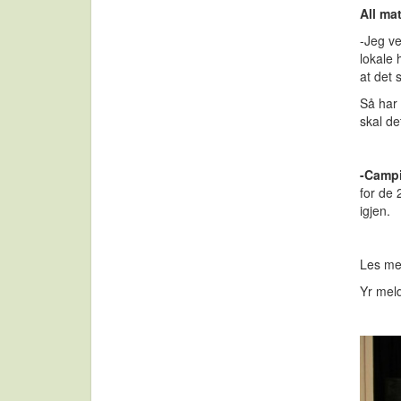
All ma
-Jeg ve
lokale 
at det 
Så har 
skal de
-Campi
for de 
igjen.
Les me
Yr mel