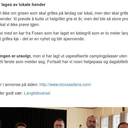
t lages av lokale hender
t ikke om grisen som skal grilles på lørdag var lokal, men den skal grill
hender. Vi prøvde å kutte ut helgrillet gris et år, men det ble så store pr
skal vi ikke prøve igjen.
vi med en kar fra Fosen som har laget en kistegrill som er to meter lan
t grilles kje - det er en nyhet og blir spennende.
ngen er utsolgt,
men vi har lagt ut uspesifiserte campingplasser uten
20 første som melder seg. F
ortsatt har vi noen helgepass og dagsbillett
r i annonse på siden:
http://www.storaasdans.com/
der godt vær:
Langtidsvarsel