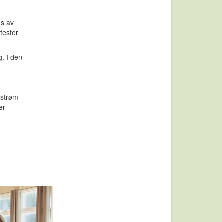
es av
otester
g. I den
 strøm
er