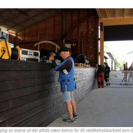
ging av scene vil det alltids være behov for litt vedlikeholdsarbeid som bl