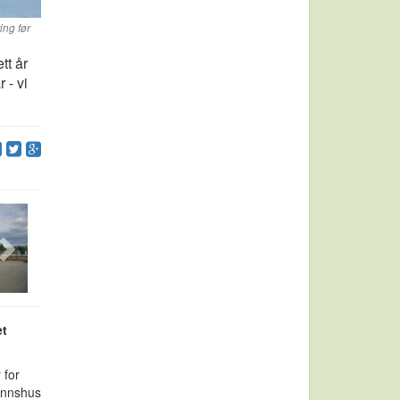
ing før
tt år
 - vi
et
 for
funnshus