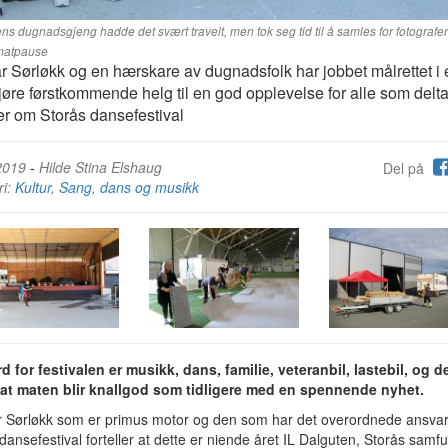
ns dugnadsgjeng hadde det svært travelt, men tok seg tid til å samles for fotografer
 matpause
 Sørløkk og en hærskare av dugnadsfolk har jobbet målrettet i e
gjøre førstkommende helg til en god opplevelse for alle som deltar
r om Storås dansefestival
2019
-
Hilde Stina Elshaug
Del på
ri:
Kultur
,
Sang, dans og musikk
d for festivalen er musikk, dans, familie, veteranbil, lastebil, og d
 at maten blir knallgod som tidligere med en spennende nyhet.
 Sørløkk som er primus motor og den som har det overordnede ansvar
dansefestival forteller at dette er niende året IL Dalguten, Storås sam