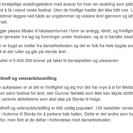
ni forskjellige avdelingsledere med ansvar for hver sin avdeling som job
d å få i stand neste festival. Uten de frivillige hadde det ikke blitt noe. U
stimer legges ned både av ungdommer og voksne året gjennom og alt
nad.
 gjør pløyes tilbake til lokalsamfunnet i form av anlegg, idrett, og frivillig
eier tjenester fra lag og foreninger under festivalen, og at vi handler lokal
 er bygd av midler fra dansefestivalen og det er folk fra hele bygda s
til at det ruller og går på niende året.
brukte vi 5-600.000 kroner på taket til danseplatten og utescenen
ltreff og veteranbilutstilling
 suksessen er at det er frivillighet og jeg tror det har mye å si for Melda
en sånn festival for året, sier Gunnar Sørløkk som ikke kan skjule stolt
 varierte aktivitetene som skal skje på Storås til helga.
iltreff og veteranbilutstilling er blitt veldig populært. 150 lastebiler vente
 kolonne til Storås for å parkere bak hallen. Dette er det andre som h
for, men flott at de deltar i forbindelse med dansefestivalen.