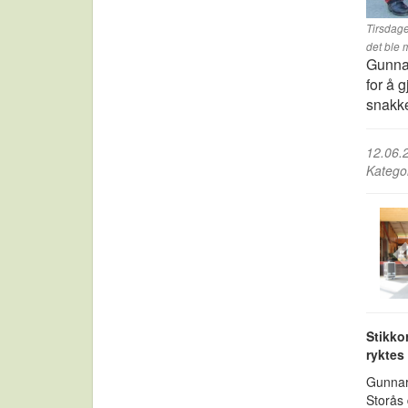
Tirsdage
det ble
Gunnar
for å 
snakke
12.06.
Katego
Stikkor
ryktes
Gunnar
Storås 