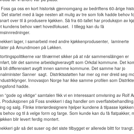
Foss ga oss en kort historisk gjennomgang av bedriftens 60-årige hist
Det startet med å lage nesten alt mulig av tre som folk hadde behov 
snart over til å produsere kjøkken. Så fra 60-tallet har produksjon av k
et kundens behov vært hovedfokuset. I tillegg kan du få
msinnredninger.
nekkeri lager, i samarbeid med andre kjøkkenprodusenter, laminerte
later på Amundmoen på Løkken.
tortingspolitikerne var tilnærmet sikker på at når sammenslåingen er
mført, blir det samme arbeidsgiveravgift som Orkdal kommune. Det k
il å bli differensiert avgift innen samme kommune. Det samme har jo
alminister Sanner sagt. Distriktsstøtten har mer og mer dreid seg mo
industriklynger. Innovasjon Norge har ikke samme profilen som Distrikt
ingsfond hadde.
en ”gode og viktige” samtalen fikk vi en interessant omvisning av Rolf A
. Produksjonen på Foss snekkeri i dag handler om overflatebehandling
ng og salg. Flinke interiørdesignere hjelper kundene å tilpasse kjøkken 
s behov og til å velge form og farge. Som kunde kan du få flatpakker,
kjøkken blir levert ferdig montert.
ekkeri går så det suser og det siste tilbygget er allerede blitt for trangt.