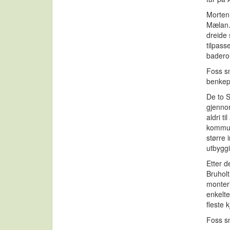
Morten 
Mælan. 
dreide 
tilpass
badero
Foss s
benkep
De to S
gjenno
aldri t
kommun
større 
utbygg
Etter d
Bruholt
monteri
enkelte
fleste 
Foss sn