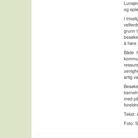
Lunsjen
og epl
I triv
velferd
grunn t
besøket
å høre 
Både H
kommune
ressur
uenighe
artig v
Besøket
barneh
med på 
foreld
Tekst: 
Foto: 