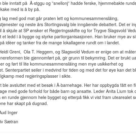
 ble inntatt på Å-stggu og ”snellonj” hadde ferske, hjemmebakte rund
ekake med is å by på.
elig lag med god mat går praten lett og kommunesammenslåing,
stjenester og neste års Stortingsvalg ble inngående debattert. Det er i
il å skjule at SP ønsker et Regjeringsskifte og for Trygve Slagsvold Ve
 et ledd i å bygge og styrke partiorganisasjonen. Han bruker mye av sin 
på idèer og tanker fra de mange lokallagene rundt om i landet.
eidi Greni, Ola T. Heggem, og Slagsvold Vedum er enige om at måte
reformen ble gjennomført på, gir grunn til bekymring. Det er brukt u
ser og ført til lite kommunesammenslåing men mye usikkerhet og
t. Senterpartiet seiler i medvind for tiden og med det for øye kan det bl
algkamp med regjeringsplasser i sikte.
 ble avsluttet med et besøk i Å-barnehage. Her har oppbygda fått en fl
age med gode forhold for både barn og ansatte. Leder Anita Lium tok 
en runde gjennom hele bygget og etterpå fikk vi vist fram utearealet 
rene har skapt på dugnad.
Aud Inger
Siv Sætran