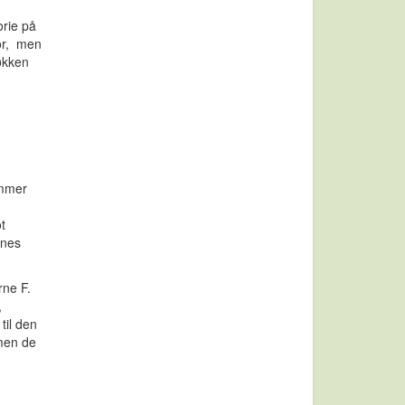
orie på
for, men
jøkken
ommer
t
enes
rne F.
,
til den
 men de