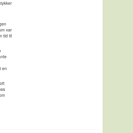
stykker
ngen
dum var
tid til
n
ante
i en
ott
oss
som