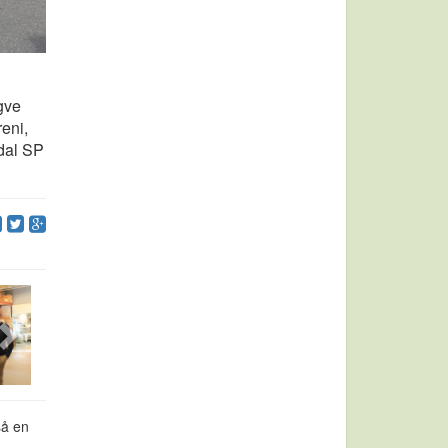
gve
eni,
dal SP
så en