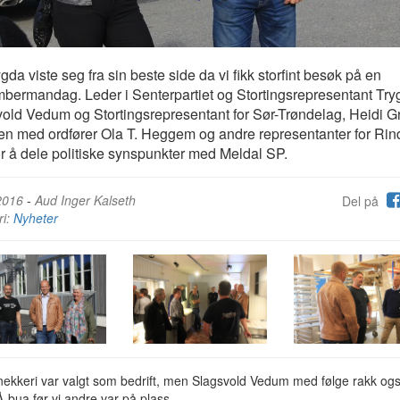
da viste seg fra sin beste side da vi fikk storfint besøk på en
bermandag. Leder i Senterpartiet og Stortingsrepresentant Try
old Vedum og Stortingsrepresentant for Sør-Trøndelag, Heidi Gr
 med ordfører Ola T. Heggem og andre representanter for Rin
r å dele politiske synspunkter med Meldal SP.
2016
-
Aud Inger Kalseth
Del på
ri:
Nyheter
nekkeri var valgt som bedrift, men Slagsvold Vedum med følge rakk og
Å-bua før vi andre var på plass.