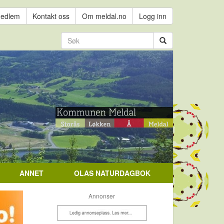
medlem
Kontakt oss
Om meldal.no
Logg inn
ANNET
OLAS NATURDAGBOK
Annonser