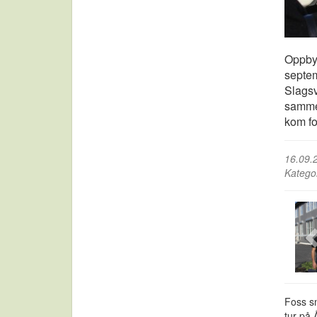
Oppbyg
septem
Slagsv
sammen
kom fo
16.09.
Katego
Foss s
tur på 