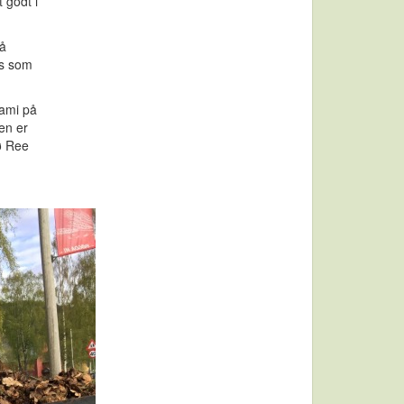
 godt i
 å
ss som
lami på
en er
ø Ree