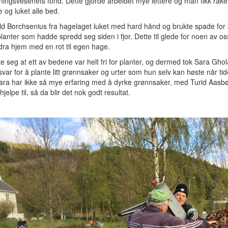
ingsvesenets fond. Dette gjorde arbeidet mye lettere og man fikk raket
 og luket alle bed.
ld Borchsenius fra hagelaget luket med hard hånd og brukte spade for
planter som hadde spredd seg siden i fjor. Dette til glede for noen av o
ra hjem med en rot til egen hage.
te seg at ett av bedene var helt fri for planter, og dermed tok Sara Gho
var for å plante litt grønnsaker og urter som hun selv kan høste når tid
Sara har ikke så mye erfaring med å dyrke grønnsaker, med Turid Aasb
 hjelpe til, så da blir det nok godt resultat.