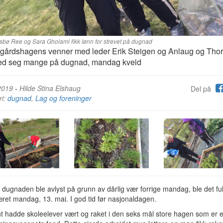
sbø Ree og Sara Gholami fikk lønn for strevet på dugnad
gårdshagens venner med leder Erik Steigen og Anlaug og Thor
med seg mange på dugnad, mandag kveld
2019
-
Hilde Stina Elshaug
Del på
ri:
dugnad
,
Lag og foreninger
t dugnaden ble avlyst på grunn av dårlig vær forrige mandag, ble det full
et mandag, 13. mai. I god tid før nasjonaldagen.
nt hadde skoleelever vært og raket i den seks mål store hagen som er e