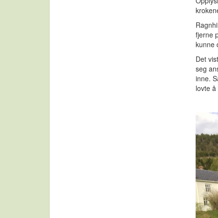
Opplysn
krokene
Ragnhi
fjerne 
kunne d
Det vis
seg ans
inne. 
lovte å