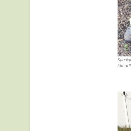
Kjærlig
fått rø