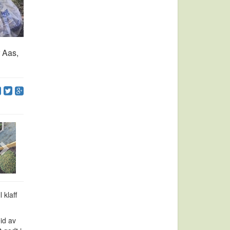
 Aas,
 klaff
id av