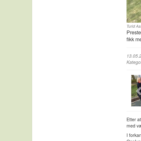
Turid Aa
Preste
fikk 
13.05.
Katego
Etter a
med vær
I forka