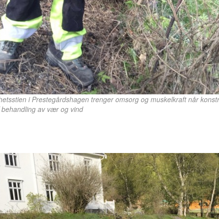
hetsstien i Prestegårdshagen trenger omsorg og muskelkraft når konst
ff behandling av vær og vind