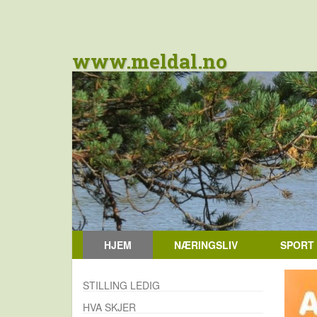
www.meldal.no
HJEM
NÆRINGSLIV
SPORT
STILLING LEDIG
HVA SKJER