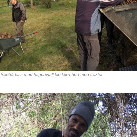
rillebårlass med hageavfall ble kjørt bort med traktor