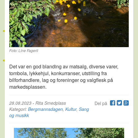
Foto: Line Fagerli
Det var en god blanding av matsalg, diverse varer,
tombola, lykkehjul, konkurranser, utstilling fra
bilforhandlere, lag og foreninger og valgflesk på
markedsplassen.
28.08.2023
-
Rita Smedplass
Del på
Kategori:
Bergmannsdagen
,
Kultur
,
Sang
og musikk