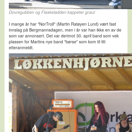
Dovregubben og Flaskeladden kappeter graut
I mange år har "NorTroll" (Martin Ratøyen Lund) vært fast
innslag på Bergmannsdagen, men i år var han ikke en av de
som var annonsert. Det var derimot 30. april band som vek
plassen for Martins nye band "børse" som kom til litt
etteranmeldt.