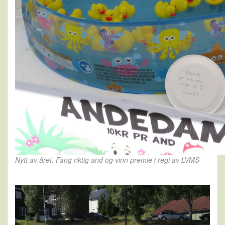
Nytt av året. Fang riktig and og vinn premie i regi av LVMS