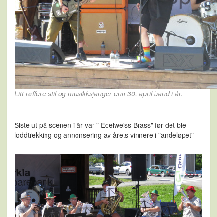
Litt røffere stil og musikksjanger enn 30. april band i år.
Siste ut på scenen i år var " Edelweiss Brass" før det ble
loddtrekking og annonsering av årets vinnere i "andeløpet"