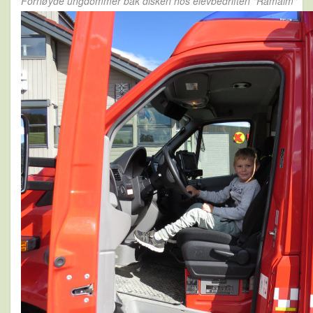
Fornøyde ungdommer bak disken hos elevbedriften "Råmalm"