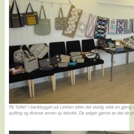
På "loftet" i bankbygget på Løkken sitter det stadig vekk en gjen
quilting og diverse annen sy-teknikk. De selger gjerne av det de p