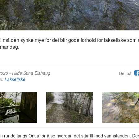
l må den synke mye før det blir gode forhold for laksefiske som s
il mandag.
2020
-
Hilde Stina Elshaug
Del på
ri:
Laksefiske
en runde langs Orkla for å se hvordan det står til med vannstanden. De