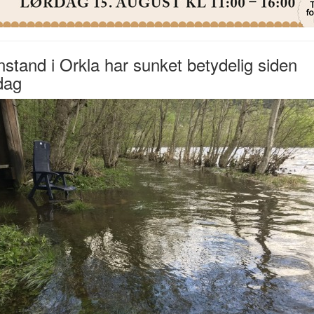
stand i Orkla har sunket betydelig siden
dag