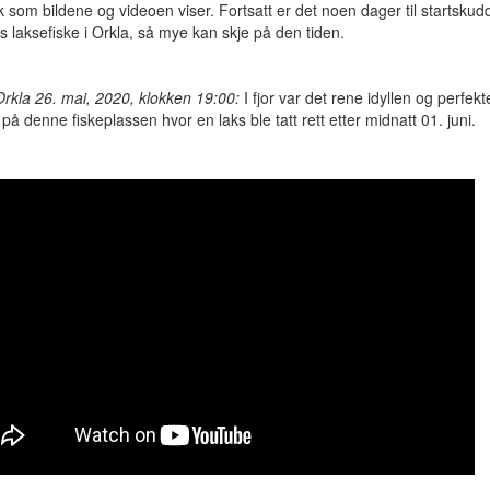
ik som bildene og videoen viser. Fortsatt er det noen dager til startskud
ts laksefiske i Orkla, så mye kan skje på den tiden.
rkla 26. mai, 2020, klokken 19:00:
I fjor var det rene idyllen og perfekt
 på denne fiskeplassen hvor en laks ble tatt rett etter midnatt 01. juni.