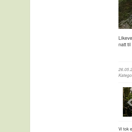
Likeve
natt t
26.05.
Katego
Vi tok 