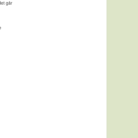
det går
e