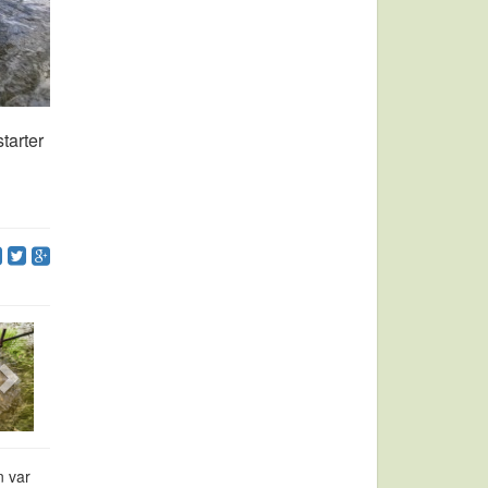
tarter
n var