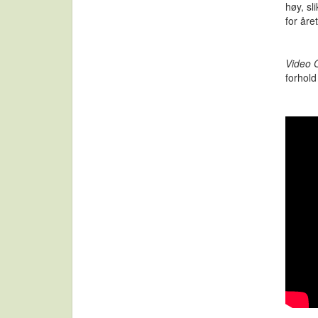
høy, sl
for åre
Video O
forhold