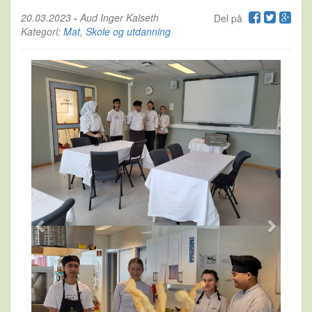
20.03.2023
-
Aud Inger Kalseth
Del på
Kategori:
Mat
,
Skole og utdanning