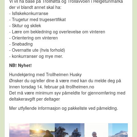
Vi vil ha base på Trollhøtta og Trollavvoen i Helgetunmarka
der vi blandt annet skal ha:
- Isfiskekonkurranse
- Trugetur med trugesertifikat
- Skitur og skilek
- Lære om bekledning og overlevelse om vinteren
- Orientering om vinteren
- Snøbading
- Overnatte ute (hvis forhold)
- konkurranser og mye mer.
NB! Nyhet!
Hundekjøring med Trollheimen Husky
Ønsker du og/eller dine å være med kan du melde deg på
innen
torsdag 14. februar på
itrollheimen.no
Det må være minimum syv påmeldte for gjennomføring med
deltakeravgift per deltager
Mer utfyllende informasjon og pakkeliste ved påmelding.