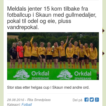
Meldals jenter 15 kom tilbake fra
fotballcup i Skaun med gullmedaljer,
pokal til odel og eie, pluss
vandrepokal.
Stor stas etter helgas cup i Skaun med andre ord.
28.08.2016
-
Rita Smedplass
Del på
Kategori:
Fotball