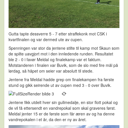
Gutta tapte dessverre 5 - 7 etter straffekonk mot CSK i
kvartfinalen og var dermed ute av cupen.
Spenningen var stor da jentene stilte til kamp mot Skaun som
de spilte uavgjort mot i den innledende runden. Resultatet
ble 2 - 0 i favør Meldal og finalekamp var et faktum.
Motstanderen i finalen var Buvik, som de slo med fire mål på
lørdag, så håpet om seier var absolutt til stede.
Jentene fra Meldal hadde grep om finalekampen fra første
stund og gikk seirende ut av cupen med 3 - 0 over Buvik.
Jentene fikk utdelt hver sin gullmedalje, en stor flott pokal og
de vil få ettersendt en vandrepokal som skal graveres først.
Meldal jenter 15 er de første som får æren av og ha denne
vandrepokalen i et år, da den er ny av året.