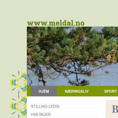
www.meldal.no
HJEM
NÆRINGSLIV
SPORT
STILLING LEDIG
HVA SKJER