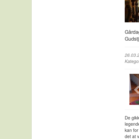
Gårdag
Gudstj
26.03.
Katego
De gikk
legend
kan fo
det at 