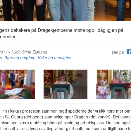
ens deltakere på Dragekjemperne møtte opp i dag igjen på
enesten.
2017
-
Hilde Stina Elshaug
Del på
ri:
Barn og ungdom
,
Kirke og menighet
 inn i kirka i prosesjon sammen med speiderne der vi fikk høre mer om
en St. Georg (det gode) som bekjemper Dragen (det vonde). Det vonde
r eksempel være mobbing både på skole og arbeidsplass. Det kan ogs
vi fortsatt lar oss tynge av ting vi har gjort galt, men som er tilgitt både 