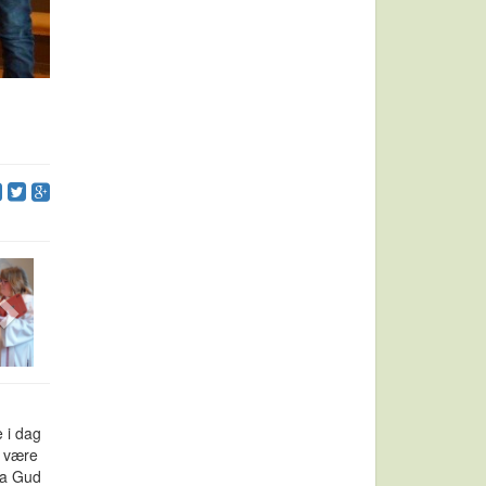
 i dag
å være
fra Gud