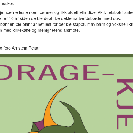
nesker.
emperne leste noen bønner og fikk utdelt Min Bibel Aktivitetsbok i anl
et er 10 år siden de ble døpt. De dekte nattverdsbordet med duk,
bønnen ble blant annet lest før det ble stappfullt av barn og voksne i ki
en med kirkekaffe og menighetens årsmøte.
g foto Arnstein Reitan