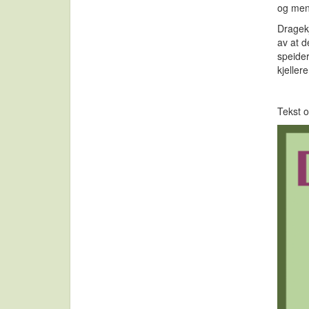
og men
Dragekj
av at d
speider
kjeller
Tekst o