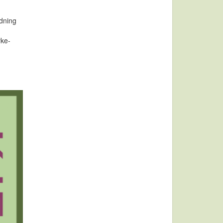
edning
rke-