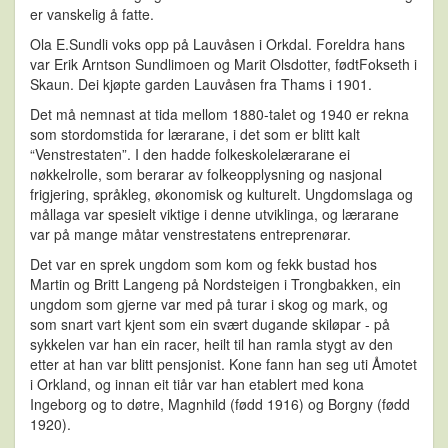
er vanskelig å fatte.
Ola E.Sundli voks opp på Lauvåsen i Orkdal. Foreldra hans
var Erik Arntson Sundlimoen og Marit Olsdotter, fødtFokseth i
Skaun. Dei kjøpte garden Lauvåsen fra Thams i 1901.
Det må nemnast at tida mellom 1880-talet og 1940 er rekna
som stordomstida for lærarane, i det som er blitt kalt
“Venstrestaten”. I den hadde folkeskolelærarane ei
nøkkelrolle, som berarar av folkeopplysning og nasjonal
frigjering, språkleg, økonomisk og kulturelt. Ungdomslaga og
mållaga var spesielt viktige i denne utviklinga, og lærarane
var på mange måtar venstrestatens entreprenørar.
Det var en sprek ungdom som kom og fekk bustad hos
Martin og Britt Langeng på Nordsteigen i Trongbakken, ein
ungdom som gjerne var med på turar i skog og mark, og
som snart vart kjent som ein svært dugande skiløpar - på
sykkelen var han ein racer, heilt til han ramla stygt av den
etter at han var blitt pensjonist. Kone fann han seg uti Åmotet
i Orkland, og innan eit tiår var han etablert med kona
Ingeborg og to døtre, Magnhild (fødd 1916) og Borgny (fødd
1920).