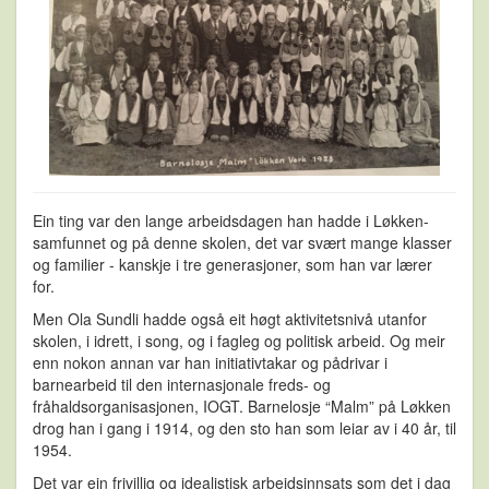
Ein ting var den lange arbeidsdagen han hadde i Løkken-
samfunnet og på denne skolen, det var svært mange klasser
og familier - kanskje i tre generasjoner, som han var lærer
for.
Men Ola Sundli hadde også eit høgt aktivitetsnivå utanfor
skolen, i idrett, i song, og i fagleg og politisk arbeid. Og meir
enn nokon annan var han initiativtakar og pådrivar i
barnearbeid til den internasjonale freds- og
fråhaldsorganisasjonen, IOGT. Barnelosje “Malm” på Løkken
drog han i gang i 1914, og den sto han som leiar av i 40 år, til
1954.
Det var ein frivillig og idealistisk arbeidsinnsats som det i dag