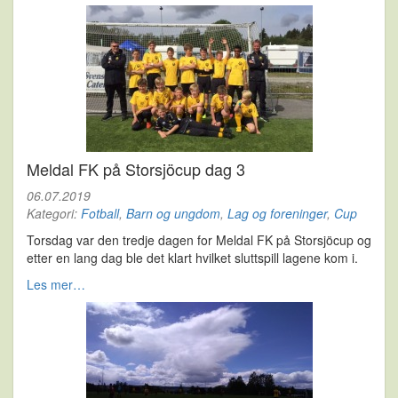
Meldal FK på Storsjöcup dag 3
06.07.2019
Kategori:
Fotball
,
Barn og ungdom
,
Lag og foreninger
,
Cup
Torsdag var den tredje dagen for Meldal FK på Storsjöcup og
etter en lang dag ble det klart hvilket sluttspill lagene kom i.
Les mer…