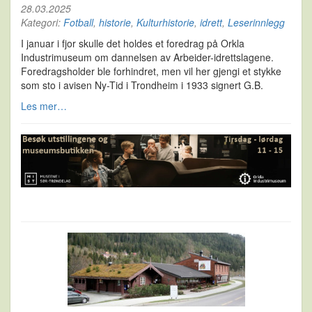
28.03.2025
Kategori:
Fotball
,
historie
,
Kulturhistorie
,
idrett
,
Leserinnlegg
I januar i fjor skulle det holdes et foredrag på Orkla
Industrimuseum om dannelsen av Arbeider-idrettslagene.
Foredragsholder ble forhindret, men vil her gjengi et stykke
som sto i avisen Ny-Tid i Trondheim i 1933 signert G.B.
Les mer…