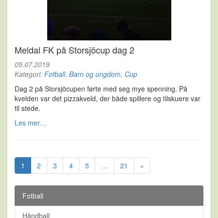
Meldal FK på Storsjöcup dag 2
05.07.2019
Kategori:
Fotball
,
Barn og ungdom
,
Cup
Dag 2 på Storsjöcupen førte med seg mye spenning. På
kvelden var det pizzakveld, der både spillere og tilskuere var
til stede.
Les mer…
1
2
3
4
5
…
21
»
Fotball
Håndball