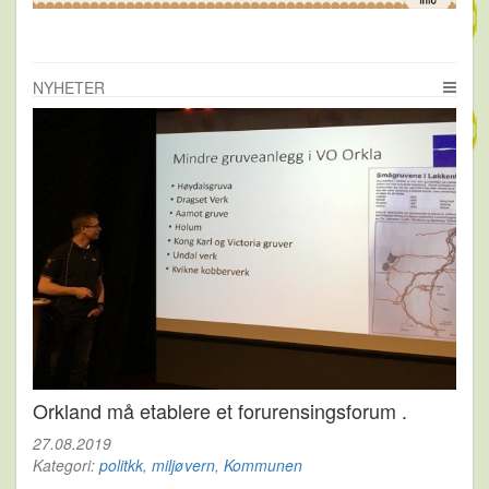
NYHETER
Orkland må etablere et forurensingsforum .
27.08.2019
Kategori:
politkk
,
miljøvern
,
Kommunen