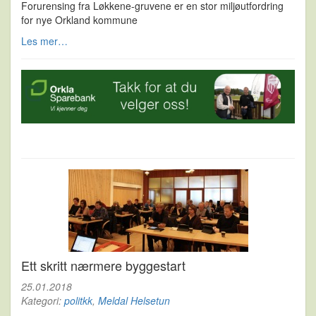
Forurensing fra Løkkene-gruvene er en stor miljøutfordring
for nye Orkland kommune
Les mer…
Ett skritt nærmere byggestart
25.01.2018
Kategori:
politkk
,
Meldal Helsetun