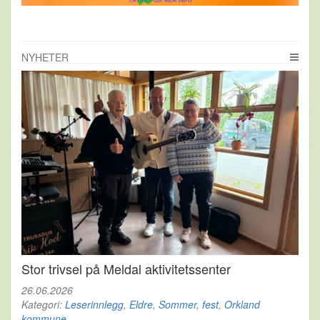
NYHETER
Stor trivsel på Meldal aktivitetssenter
26.06.2026
Kategori:
Leserinnlegg
,
Eldre
,
Sommer
,
fest
,
Orkland
kommune