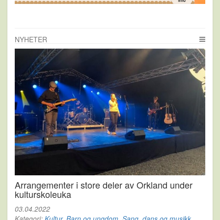
NYHETER
Arrangementer i store deler av Orkland under
kulturskoleuka
03.04.2022
Kategori:
Kultur
,
Barn og ungdom
,
Sang, dans og musikk
,