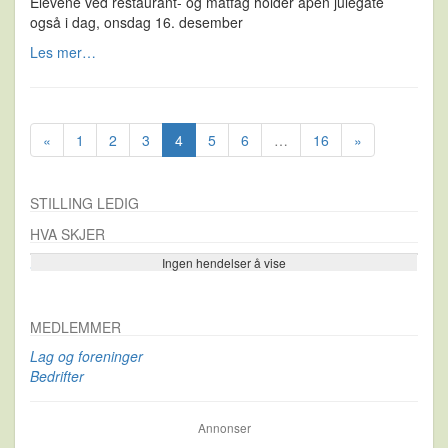
Elevene ved restaurant- og matfag holder åpen julegate
også i dag, onsdag 16. desember
Les mer…
«
1
2
3
4
5
6
…
16
»
STILLING LEDIG
HVA SKJER
Ingen hendelser å vise
Se flere…
MEDLEMMER
Lag og foreninger
Bedrifter
Annonser