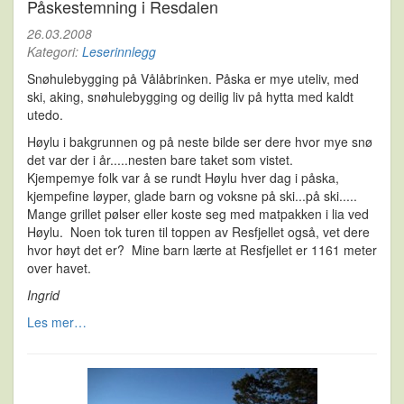
Påskestemning i Resdalen
26.03.2008
Kategori:
Leserinnlegg
Snøhulebygging på Vålåbrinken. Påska er mye uteliv, med
ski, aking, snøhulebygging og deilig liv på hytta med kaldt
utedo.
Høylu i bakgrunnen og på neste bilde ser dere hvor mye snø
det var der i år.....nesten bare taket som vistet.
Kjempemye folk var å se rundt Høylu hver dag i påska,
kjempefine løyper, glade barn og voksne på ski...på ski.....
Mange grillet pølser eller koste seg med matpakken i lia ved
Høylu. Noen tok turen til toppen av Resfjellet også, vet dere
hvor høyt det er? Mine barn lærte at Resfjellet er 1161 meter
over havet.
Ingrid
Les mer…