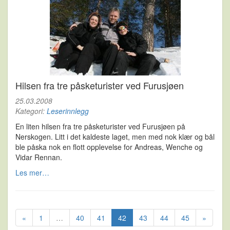
Hilsen fra tre påsketurister ved Furusjøen
25.03.2008
Kategori:
Leserinnlegg
En liten hilsen fra tre påsketurister ved Furusjøen på
Nerskogen. Litt i det kaldeste laget, men med nok klær og bål
ble påska nok en flott opplevelse for Andreas, Wenche og
Vidar Rennan.
Les mer…
«
1
…
40
41
42
43
44
45
»