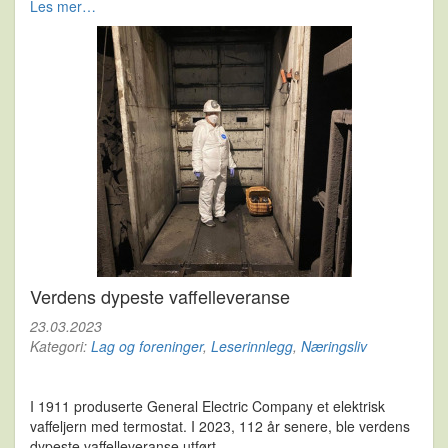
Les mer…
Verdens dypeste vaffelleveranse
23.03.2023
Kategori:
Lag og foreninger
,
Leserinnlegg
,
Næringsliv
I 1911 produserte General Electric Company et elektrisk
vaffeljern med termostat. I 2023, 112 år senere, ble verdens
dypeste vaffelleveranse utført