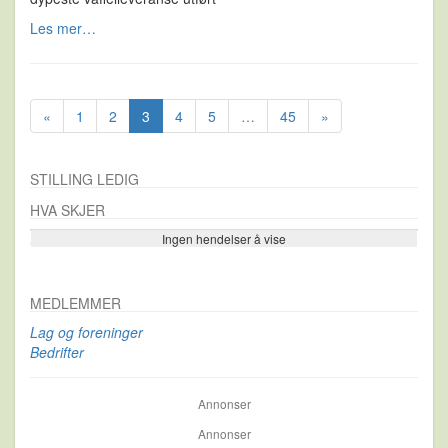
Les mer…
«
1
2
3
4
5
…
45
»
STILLING LEDIG
HVA SKJER
Ingen hendelser å vise
Se flere…
MEDLEMMER
Lag og foreninger
Bedrifter
Annonser
Annonser